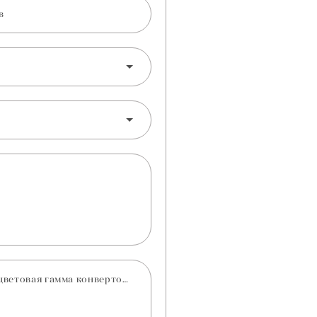
в
Любые Ваши комментарии (например, цветовая гамма конвертов, понравившиеся шрифты, пожелания по оформлению)