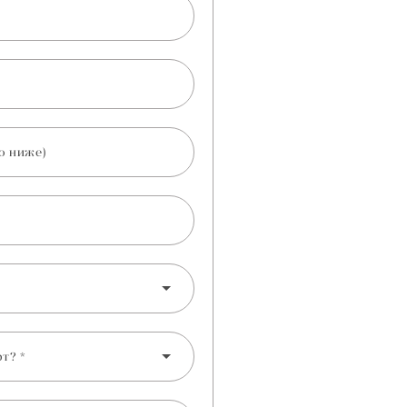
о ниже)
т? *