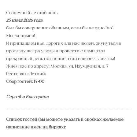
Солнечный летний день
25 июля 2026 года
был бы совершенно обычным, если бы не одно "но".
Мы женимся!
И приглашаем вас, дорогих для нас людей, окунуться в
прохладу шатра у воды и провести с нами этот
прекрасный день под пение птиц и шелест листвы!
Ждём вас по адресу: Москва, ул. Изумрудная, д. 7
Ресторан «Летний»
Сбор гостей: 17-00
Сергей и Екатерина
Список гостей (вы можете указать в скобках желаемое
написание имен на бирках):