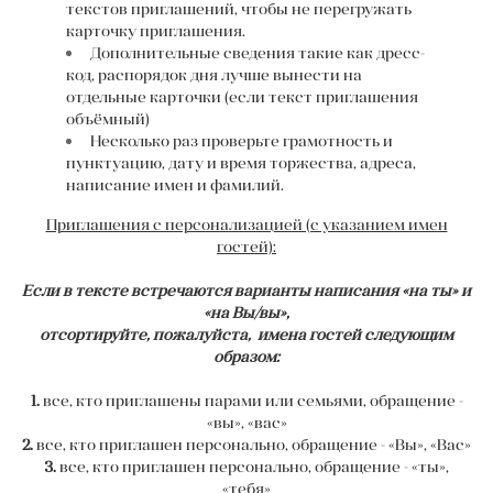
текстов приглашений, чтобы не перегружать
карточку приглашения.
Дополнительные сведения такие как дресс-
код, распорядок дня лучше вынести на
отдельные карточки (если текст приглашения
объёмный)
Несколько раз проверьте грамотность и
пунктуацию, дату и время торжества, адреса,
написание имен и фамилий.
Приглашения с персонализацией (с указанием имен
гостей):
Если в тексте встречаются варианты написания «на ты» и
«на Вы/вы»,
отсортируйте, пожалуйста, имена гостей следующим
образом:
1.
все, кто приглашены парами или семьями, обращение -
«вы», «вас»
2.
все, кто приглашен персонально, обращение - «Вы», «Вас»
3.
все, кто приглашен персонально, обращение - «ты»,
«тебя»